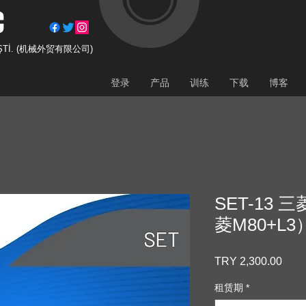
C
Tİ. (
机械外贸有限公司)
登录
产品
训练
下载
博客
SET-13 
菱M80+L3
TRY 2,300.00
價
格
租赁期
*