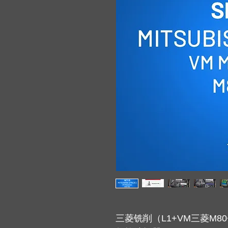
三菱铣削（L1+VM三菱M80+L3