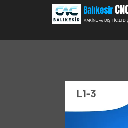
CN
Balıkesir
MAKİNE ve DIŞ TİC.
LTD.Ş