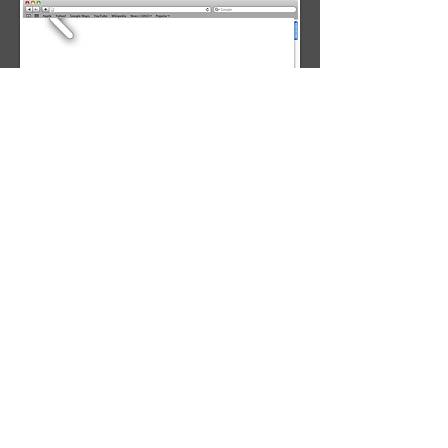
定制 OEM/ODM
定制设备
根据客户需求开发软件；包括机器模拟（车削、
加工中心、C轴、4轴和5轴）...等。
从哪儿开始？
带 NC EDITOR
库存清除的过程顺序