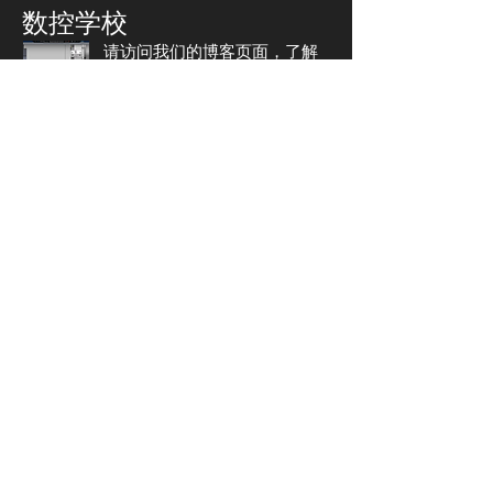
数控学校
请访问我们的博客页面，了解
CNC 代码编写中的详细应用。
您可以在此页面上找到可在 CNC 车
床上加工的样品零件图片和应用视
频，
请点击。
解决车床零件
对于样品零件；
单击此处查看 14 件
带有解决方案的 Fanuc OiT 编程示
例，您可以在其中找到零件图片、
工艺步骤和零件程序表。 (PDF)
接触
帕萨拉尼马。新圣。网站背后
380. 索克。编号：62 Karesi /
BALIKESİR
电话：+90
535 977 44 55
邮箱：
​
info@cncreal.com