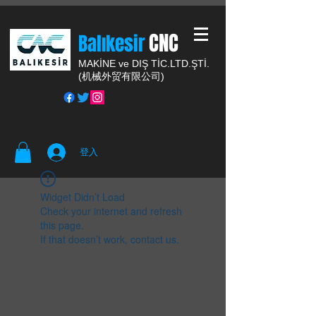
CNC
Balıkesir
MAKİNE ve DIŞ TİC.
LTD.ŞTİ.
(
机械外贸有限公司)
登入
Widget Didn’t Load
Check your internet and refresh
this page.
If that doesn’t work, contact us.