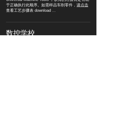
于正确执行此顺序。如需样品车削零件，
请点击
查看工艺步骤表 download ...
数控学校
请访问我们的博客页面，了解
CNC 代码编写中的详细应用。
您可以在此页面上找到可在 CNC 车
床上加工的样品零件图片和应用视
频，
请点击。
解决车床零件
对于样品零件；
单击此处查看 14 件
带有解决方案的 Fanuc OiT 编程示
例，您可以在其中找到零件图片、
工艺步骤和零件程序表。 (PDF)
接触
帕萨拉尼马。新圣。网站背后
380. 索克。编号：62 Karesi /