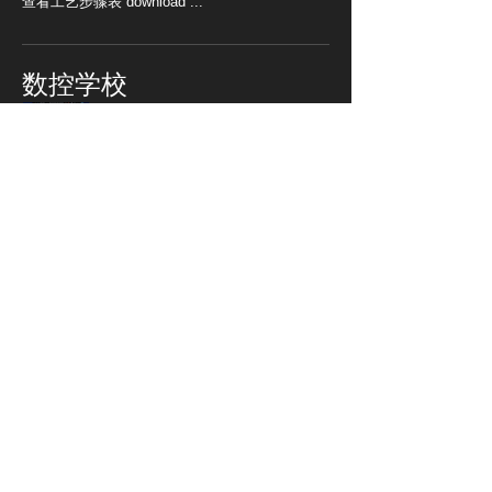
查看工艺步骤表 download ...
数控学校
请访问我们的博客页面，了解
CNC 代码编写中的详细应用。
您可以在此页面上找到可在 CNC 车
床上加工的样品零件图片和应用视
频，
请点击。
解决车床零件
对于样品零件；
单击此处查看 14 件
带有解决方案的 Fanuc OiT 编程示
例，您可以在其中找到零件图片、
工艺步骤和零件程序表。 (PDF)
接触
帕萨拉尼马。新圣。网站背后
380. 索克。编号：62 Karesi /
BALIKESİR