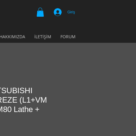
Giriş
HAKKIMIZDA
İLETİŞİM
FORUM
TSUBISHI
EZE (L1+VM
M80 Lathe +