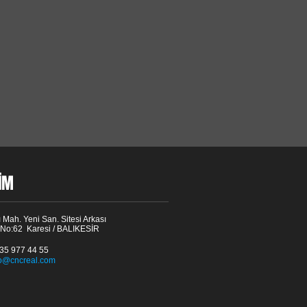
ŞİM
 Mah. Yeni San. Sitesi Arkası
 No:62 Karesi / BALIKESİR
535 977 44 55
fo@cncreal.com