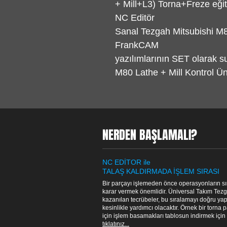
+ Mill+L3) Torna+Freze eğiti
NC Editör
Sanal Tezgah Mitsubishi M8
FrankCAM
yazılımlarının SET olarak su
M80 Lathe + Mill Kontrol Ünit
NERDEN BAŞLAMALI?
NC EDİTOR ile
TALAŞ KALDIRMADA İŞLEM SIRASI
Bir parçayı işlemeden önce operasyonların sı
karar vermek önemlidir. Üniversal Takım Tez
kazanılan tecrübeler, bu sıralamayı doğru y
kesinlikle yardımcı olacaktır. Örnek bir torna 
için işlem basamakları tablosun indirmek için
tıklatınız...