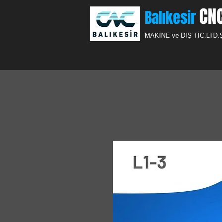
CN
Balıkesir
MAKİNE ve DIŞ TİC.
LTD.