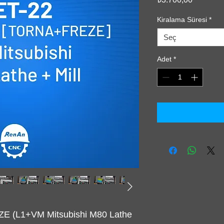
Kiralama Süresi
*
Seç
Adet
*
 (L1+VM Mitsubishi M80 Lathe