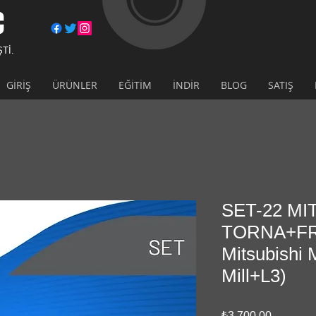
C
ŞTİ.
GİRİŞ
ÜRÜNLER
EĞİTİM
İNDİR
BLOG
SATIŞ
SET-22 MI
TORNA+FR
Mitsubishi 
Mill+L3)
Fiyat
₺3.700,00