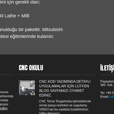
mi için gerekli olan;
0 Lathe + Milll
nulduğu bir pakettir. Mitsubishi
esi eğitimlerinde kulanılır.
CNC OKULU
İLETİ
CNC KOD YAZIMINDA DETAYLI
Paşaalanı
380. Sok.
UYGULAMALAR İÇİN LÜTFEN
BLOG SAYFAMIZI ZİYARET
rasına
Tel: +90 
EDİNİZ.
gahlarında
Email: ​
in
apmada
CNC Torna Tezgahında işlenebilecek
parçası
örnek parça resimleri ve uygulama
lütfen
VIDEO ları bu sayfada bulabilirsiniz,
lütfen tıklayınız.