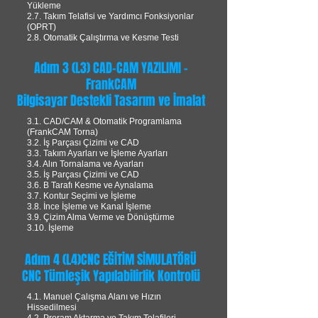
Yükleme
2.7. Takım Telafisi ve Yardımcı Fonksiyonlar
(OPRT)
2.8. Otomatik Çalıştırma ve Kesme Testi
Adım 3 (L3) CAD-CAM YAZILIMI -
FrankCAM
Bilgisayar Destekli Tasarım ve İmalat
3.1. CAD/CAM & Otomatik Programlama
(FrankCAM Torna)
3.2. İş Parçası Çizimi ve CAD
3.3. Takım Ayarları ve İşleme Ayarları
3.4. Alın Tornalama ve Ayarları
3.5. İş Parçası Çizimi ve CAD
3.6. B Tarafı Kesme ve Aynalama
3.7. Kontur Seçimi ve İşleme
3.8. İnce İşleme ve Kanal İşleme
3.9. Çizim Alma Verme ve Dönüştürme
3.10. İşleme
Adım 4 (L4)CNC EĞİTİM SİMULATÖRÜ
CNC Tümleşik Yapılabilirlik Kontrolü
4.1. Manuel Çalışma Alanı ve Hızın
Hissedilmesi
4.2. Proram Aktarma ve Takım Telafileri