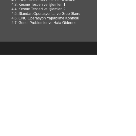
4.3. Kesme Testleri ve İşlemleri 1
4.4. Kesme Testleri ve İşlemleri 2
4.5. Standart Operasyonlar ve Grup Skoru
4.6. CNC Operasyon Yapabilme Kontrolü
4.7. Genel Problemler ve Hata Giderme
NERDEN BAŞLAMALI?
NC EDİTOR ile
TALAŞ KALDIRMADA İŞLEM SIRASI
Bir parçayı işlemeden önce operasyonların
sırasına karar vermek önemlidir. Üniversal
Takım Tezgahlarında kazanılan tecrübeler, bu
sıralamayı doğru yapmada kesinlikle yardımcı
olacaktır. Örnek bir torna parçası için işlem
basamakları tablosun indirmek için
lütfen
tıklatınız...