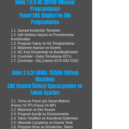
Adım 1 (L1) NC EDITOR (Manual
Programlama)
Temel CNC Bilgileri ve Elle
Programlama
1.1. Sayısal Kontrolün Temelleri
1.2. Sıfır Noktası Seçimi ve Frezelemede
Koordinatlar
1.3. Program Yapısı ve NC Programlama
1.4. Malzeme Ayarları ve Kesme
1.5. NC Kod Devamlılığı ve Basitleştirmeler
1.6. Çevrimler - Kaba Tornalama (G71)
1.7. Çevrimler - Diş Çekme (G76-G92-G32)
Adım 2 (L2) SANAL TEZGAH (Virtual
Machine)
CNC Kontrol Ünitesi Operasyonları ve
Takım Ayarları
2.1. Torna ve Freze için Sanal Makine
(Fanuc Oi-TF) (Fanuc Oi-MF)
2.2. Malzeme ve Elle Kesme
2.3. Program İçeriği ve Düzenlemeler
2.4. Takım Telafileri ve Koordinat Sistemleri
2.5. Otomatik Çalıştırma ve Kesme Testi
2.6. Program Alma ve Gönderme, Takım