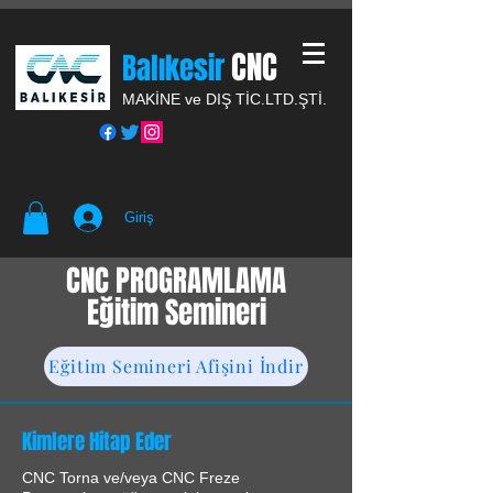
CNC
Balıkesir
MAKİNE ve DIŞ TİC.
LTD.ŞTİ.
Giriş
CNC PROGRAMLAMA
Eğitim Semineri
Eğitim Semineri Afişini İndir
Kimlere Hitap Eder
CNC Torna ve/veya CNC Freze