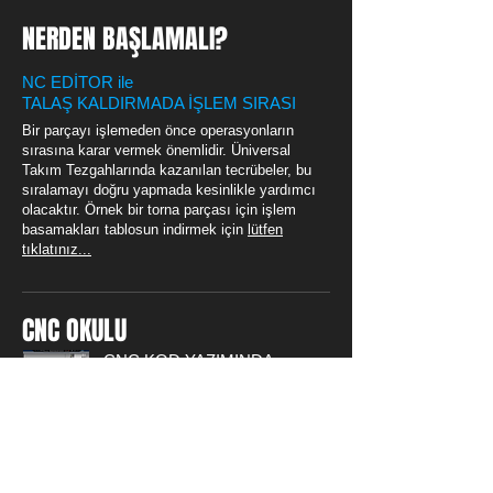
NERDEN BAŞLAMALI?
NC EDİTOR ile
TALAŞ KALDIRMADA İŞLEM SIRASI
Bir parçayı işlemeden önce operasyonların
sırasına karar vermek önemlidir. Üniversal
Takım Tezgahlarında kazanılan tecrübeler, bu
sıralamayı doğru yapmada kesinlikle yardımcı
olacaktır. Örnek bir torna parçası için işlem
basamakları tablosun indirmek için
lütfen
tıklatınız...
CNC OKULU
CNC KOD YAZIMINDA
DETAYLI UYGULAMALAR İÇİN
LÜTFEN BLOG SAYFAMIZI
ZİYARET EDİNİZ.
CNC Torna Tezgahında işlenebilecek
örnek parça resimleri ve uygulama
VIDEO ları bu sayfada bulabilirsiniz,