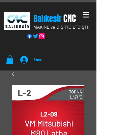
CNC
Balıkesir
MAKİNE ve DIŞ TİC.
LTD.ŞTİ.
Giriş