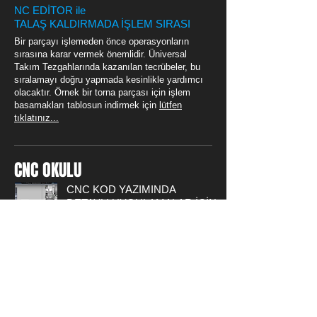
NC EDİTOR ile
TALAŞ KALDIRMADA İŞLEM SIRASI
Bir parçayı işlemeden önce operasyonların
sırasına karar vermek önemlidir. Üniversal
Takım Tezgahlarında kazanılan tecrübeler, bu
sıralamayı doğru yapmada kesinlikle yardımcı
olacaktır. Örnek bir torna parçası için işlem
basamakları tablosun indirmek için
lütfen
tıklatınız...
CNC OKULU
CNC KOD YAZIMINDA
DETAYLI UYGULAMALAR İÇİN
LÜTFEN BLOG SAYFAMIZI
ZİYARET EDİNİZ.
CNC Torna Tezgahında işlenebilecek
örnek parça resimleri ve uygulama
VIDEO ları bu sayfada bulabilirsiniz,
lütfen tıklayınız.
ÇÖZÜMLÜ TORNA