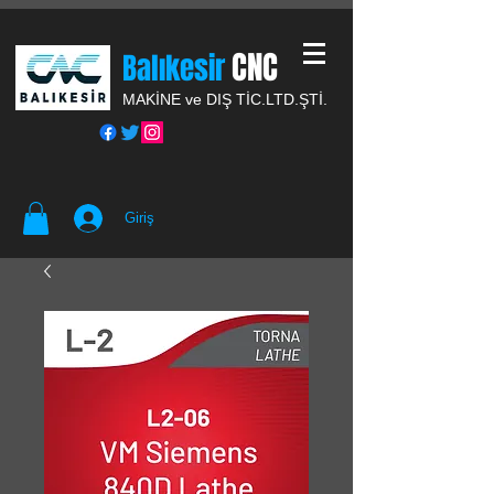
CNC
Balıkesir
MAKİNE ve DIŞ TİC.
LTD.ŞTİ.
Giriş