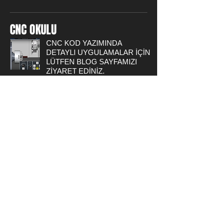
CNC OKULU
CNC KOD YAZIMINDA
DETAYLI UYGULAMALAR İÇİN
LÜTFEN BLOG SAYFAMIZI
ZİYARET EDİNİZ.
CNC Torna Tezgahında işlenebilecek
örnek parça resimleri ve uygulama
VIDEO ları bu sayfada bulabilirsiniz,
lütfen tıklayınız.
ÇÖZÜMLÜ TORNA
PARÇALARI
Örnek parçalar için; parça resmi,
İşlem Basamakları ve Parça
Program yapraklarını
bulabileceğiniz, 14 Adet Çözümlü
Fanuc OiT Programlama
Örneği
için tıklayınız. (PDF)