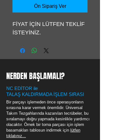
Ön Sipariş Ver
FİYAT İÇİN LÜTFEN TEKLİF
İSTEYİNİZ.
NERDEN BAŞLAMALI?
NC EDİTOR ile
TALAŞ KALDIRMADA İŞLEM SIRASI
Bir parçayı işlemeden önce operasyonların
sırasına karar vermek önemlidir. Üniversal
Takım Tezgahlarında kazanılan tecrübeler, bu
sıralamayı doğru yapmada kesinlikle yardımcı
olacaktır. Örnek bir torna parçası için işlem
basamakları tablosun indirmek için
lütfen
tıklatınız...