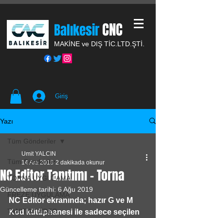
CNC
Balıkesir
MAKİNE ve DIŞ TİC.
LTD.ŞTİ.
Giriş
Yazı
Tüm Gönderiler
Umit YALCIN
Tüm Gönderiler
14 Ara 2018
2 dakikada okunur
NC Editor Tanıtımı - Torna
TORNA UYGULAMA
Güncelleme tarihi:
6 Ağu 2019
FREZE UYGULAMA
NC Editor ekranında; hazır G ve M 
TANITIM VİDEO
Kod kütüphanesi ile sadece seçilen 