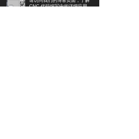
请访问我们的博客页面，了解
CNC 代码编写中的详细应用。
您可以在此页面上找到可在 CNC 车
床上加工的样品零件图片和应用视
频，
请点击。
解决车床零件
对于样品零件；
单击此处查看 14 件
带有解决方案的 Fanuc OiT 编程示
例，您可以在其中找到零件图片、
工艺步骤和零件程序表。 (PDF)
接触
帕萨拉尼马。新圣。网站背后
380. 索克。编号：62 Karesi /
BALIKESİR
电话：+90
535 977 44 55
邮箱：
​
info@cncreal.com