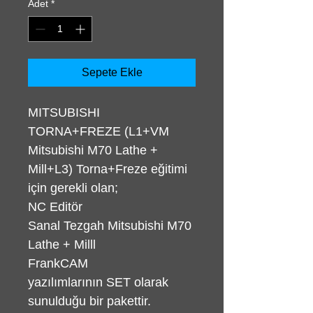
Adet
*
Sepete Ekle
MITSUBISHI
TORNA+FREZE (L1+VM
Mitsubishi M70 Lathe +
Mill+L3) Torna+Freze eğitimi
için gerekli olan;
NC Editör
Sanal Tezgah Mitsubishi M70
Lathe + Milll
FrankCAM
yazılımlarının SET olarak
sunulduğu bir pakettir.