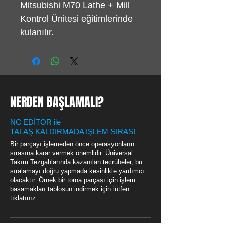
Mitsubishi M70 Lathe + Mill
Kontrol Ünitesi eğitimlerinde
kulanılır.
NERDEN BAŞLAMALI?
NC EDİTOR ile
TALAŞ KALDIRMADA İŞLEM SIRASI
Bir parçayı işlemeden önce operasyonların
sırasına karar vermek önemlidir. Üniversal
Takım Tezgahlarında kazanılan tecrübeler, bu
sıralamayı doğru yapmada kesinlikle yardımcı
olacaktır. Örnek bir torna parçası için işlem
basamakları tablosun indirmek için
lütfen
tıklatınız...