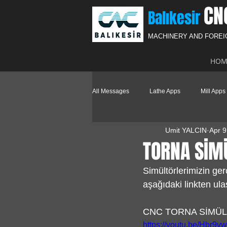
CN
Balıkesir
MACHINERY AND FORE
HOM
All Messages
Lathe Apps
Mill Apps
Umit YALCIN
Apr 9
TORNA SİM
Simültörlerimizin ge
aşağıdaki linkten ulaş
CNC TORNA SİMÜ
https://youtu.be/Hbr9