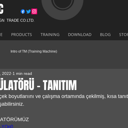
C
IGN
TRADE CO.LTD.
E
PRODUCTS
TRAINING
DOWNLOAD
BLOG
STO
Intro of TM (Training Machine)
, 2022
1 min read
ÜLATÖRÜ - TANITIM
rçek boyutlarıını ve çalışma ortamında çekilmiş, kısa tan
abilirsiniz. 
LATÖRÜMÜZ
vw-YQg0