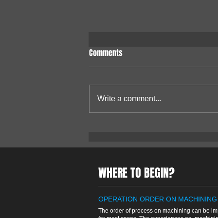
Comments
Write a comment...
FREZE SİMÜLATÖRÜ - TANITIM
WHERE TO BEGIN?
OPERATION ORDER ON MACHINING
The order of process on machining can be im