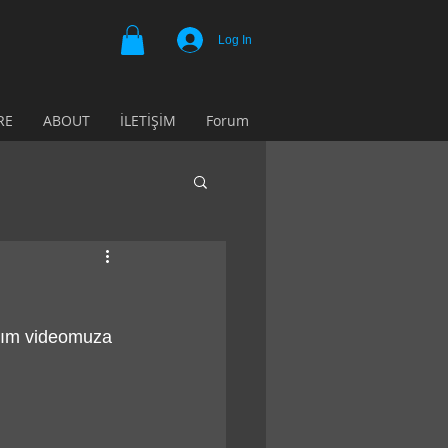
Log In
RE
ABOUT
İLETİŞİM
Forum
ıtım videomuza 