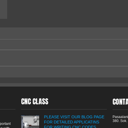
CNC CLASS
CONT
PLEASE VISIT OUR BLOG PAGE
Pasaalani
380. Sok.
FOR DETAILED APPLICATINS
portant
FOR WRITING CNC CODES